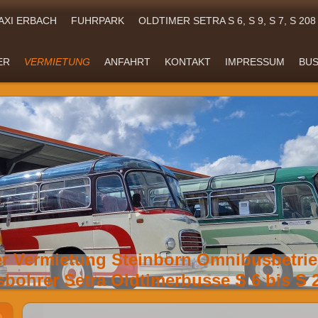
AXI ERBACH
FUHRPARK
OLDTIMER SETRA S 6, S 9, S 7, S 208
ER
VERMIETUNG
ANFAHRT
KONTAKT
IMPRESSUM
BU
er Vermietung Steinborn Omnibusbetr
bohrer Setra Oldtimerbusse S 6 bis S 