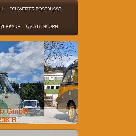
 H
SCHWEIZER POSTBUSSE
SVERKAUF
OV STEINBORN
ieb GmbH
208 H