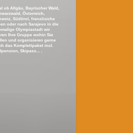
l ob Allgäu, Bayrischer Wald,
hwarzwald, Österreich,
weiz, Südtirol, französiche
pen oder nach Sarajevo in die
emalige Olympiastadt wir
hren Ihre Gruppe wohin Sie
llen und organisieren gerne
ch das Komplettpaket incl.
lpension, Skipass... .