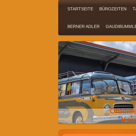
STARTSEITE
BÜROZEITEN
T
BERNER ADLER
GAUDIBUMML
Oldtim
Käss