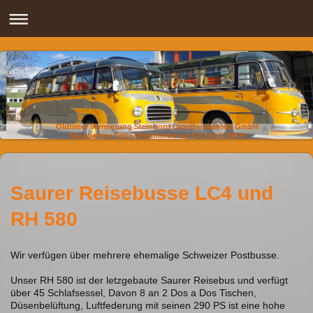
Oldtimer Vermietung Steinborn Omnibusbetrieb GmbH
Kässbohrer Setra Oldtimerbusse S 6 bis S 208 H
Saurer Reisebusse LC4 und
RH 580
Wir verfügen über mehrere ehemalige Schweizer Postbusse.
Unser RH 580 ist der letzgebaute Saurer Reisebus und verfügt
über 45 Schlafsessel, Davon 8 an 2 Dos a Dos Tischen,
Düsenbelüftung, Luftfederung mit seinen 290 PS ist eine hohe