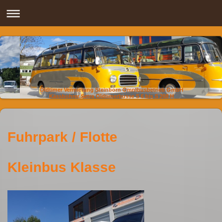
Oldtimer Vermietung Steinborn Omnibusbetrieb GmbH
Kässbohrer Setra Oldtimerbusse S 6 bis S 208 H
Fuhrpark / Flotte
Kleinbus Klasse