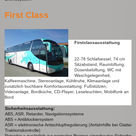
First Class
Firstclassausstattung
22-78 Schlafsessel, 74 cm
Sitzabstand, Raumlüftung,
Düsenbelüftung, WC mit
Waschgelegenheit,
Kaffeemaschine, Stereoanlage, Kühltruhe, Klimaanlage und
zusätzlich buchbare Komfortausstattung: Fußstützen,
Videoanlage, Bordküche, CD-Player, Leseleuchten, Mobilfunk an
Bord
Sicherheitsausstattung:
ABS, ASR, Retarder, Navigationssysteme
ABS = Antiblockiersystem
ASR = elektronische Antischlupfregulierung (Anfahrhilfe bei Glatteis 
Traktionskontrolle)
Retarder = zusätzlich zur normalen Bremse eingebautes Sicherheits